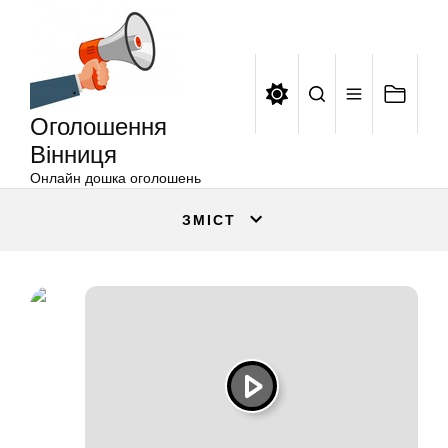
Оголошення
Перейти
Вінниця
до
вмісту
Оголошення
Вінниця
Онлайн дошка оголошень
ЗМІСТ