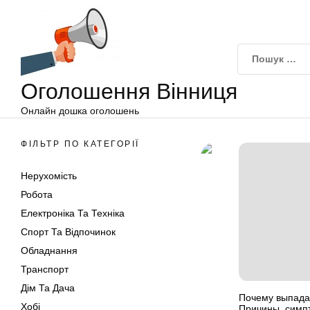
Оголошення
Перейти
Вінниця
до
вмісту
Оголошення Вінниця
Онлайн дошка оголошень
ФІЛЬТР ПО КАТЕГОРІЇ
Нерухомість
Робота
Електроніка Та Техніка
Спорт Та Відпочинок
Обладнання
Транспорт
Дім Та Дача
Почему выпадае
Хобі
Причины, симп