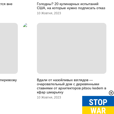
тся вне
Голодны? 20 кулинарных испытаний
США, на которые нужно подписать отказ
10 Жовтня, 2023
 перевозку
Вдали от назойливых взглядов —
очаровательный дом с деревянными
ставнями от архитекторов pitsou kedem в
кфар шмарьяху
10 Жовтня, 2023