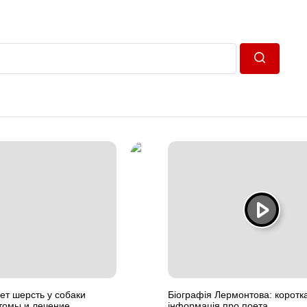
Пошук
т шерсть у собаки
Біографія Лермонтова: коротк
томы и лечение.
інформація про поета