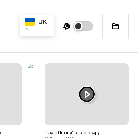
UK
а
“Гаррі Поттер” аналіз твору