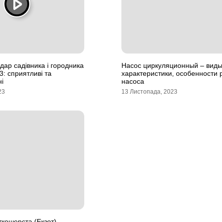
дар садівника і городника
Насос циркуляционный – виды
3: сприятливі та
характеристики, особенности 
ні
насоса
23
13 Листопада, 2023
ткошерста (Екзот)