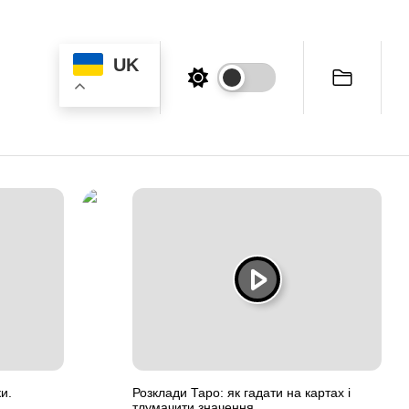
UK
и.
Розклади Таро: як гадати на картах і
тлумачити значення