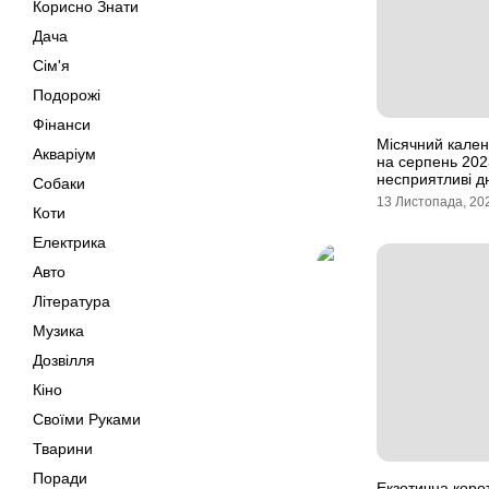
Корисно Знати
Дача
Сім'я
Подорожі
Фінанси
Місячний кален
Акваріум
на серпень 202
несприятливі д
Собаки
13 Листопада, 20
Коти
Електрика
Авто
Література
Музика
Дозвілля
Кіно
Своїми Руками
Тварини
Поради
Екзотична коро