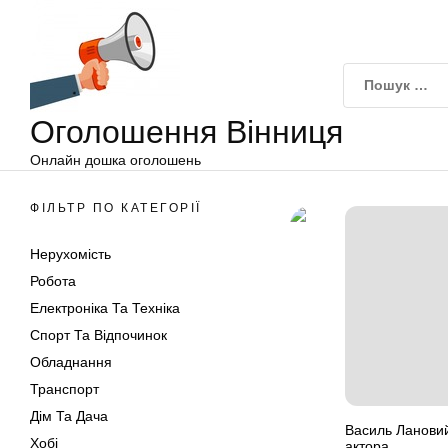
Оголошення
Перейти
Вінниця
до
вмісту
Оголошення Вінниця
Онлайн дошка оголошень
ФІЛЬТР ПО КАТЕГОРІЇ
Нерухомість
Робота
Електроніка Та Техніка
Спорт Та Відпочинок
Обладнання
Транспорт
Дім Та Дача
Василь Лановий
Хобі
актора