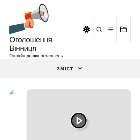
Оголошення
Перейти
Вінниця
до
вмісту
Оголошення
Вінниця
Онлайн дошка оголошень
ЗМІСТ