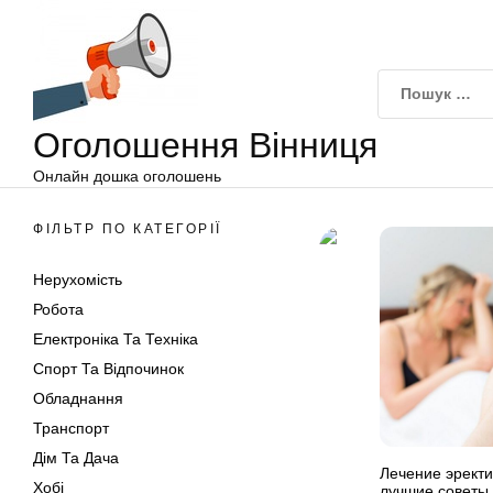
Оголошення
Перейти
Вінниця
до
вмісту
Оголошення Вінниця
Онлайн дошка оголошень
ФІЛЬТР ПО КАТЕГОРІЇ
Нерухомість
Робота
Електроніка Та Техніка
Спорт Та Відпочинок
Обладнання
Транспорт
Дім Та Дача
Лечение эрект
Хобі
лучшие советы