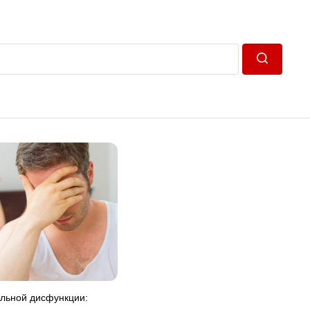
Пошук
ильной дисфункции: