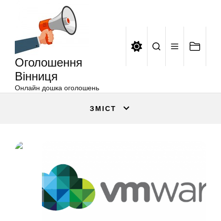
Оголошення
Перейти
Вінниця
до
вмісту
Оголошення
Вінниця
Онлайн дошка оголошень
ЗМІСТ