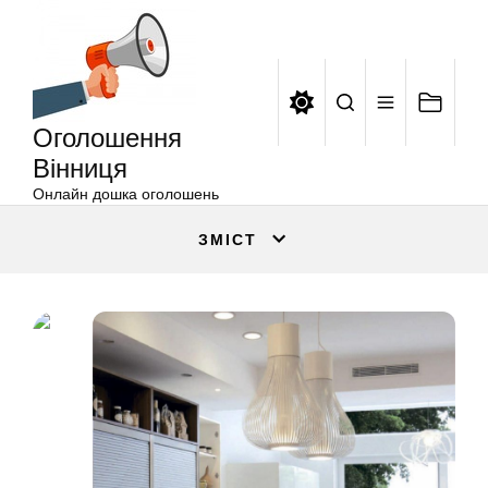
Оголошення
Перейти
Вінниця
до
вмісту
Оголошення
Вінниця
Онлайн дошка оголошень
ЗМІСТ