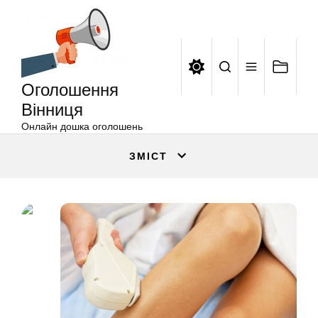
Оголошення
Перейти
Вінниця
до
вмісту
Оголошення
Вінниця
Онлайн дошка оголошень
ЗМІСТ