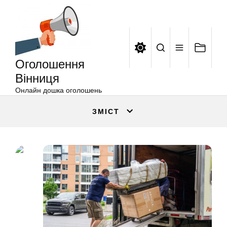
Оголошення
Перейти
Вінниця
до
вмісту
Оголошення
Вінниця
Онлайн дошка оголошень
ЗМІСТ