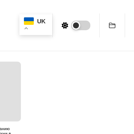
UK
ванию
хни в