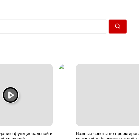
Пошук
зданию функциональной и
Важные советы по проектиро
ой кладовой
красивой и функциональной ку