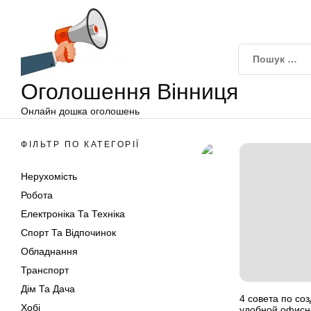
Оголошення
Перейти
Вінниця
до
вмісту
Оголошення Вінниця
Онлайн дошка оголошень
ФІЛЬТР ПО КАТЕГОРІЇ
Нерухомість
Робота
Електроніка Та Техніка
Спорт Та Відпочинок
Обладнання
Транспорт
Дім Та Дача
4 совета по со
Хобі
удобной офисн