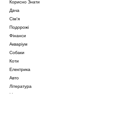
Корисно Знати
Дача
Сім'я
Подорожі
Фінанси
Акваріум
Собаки
Коти
Електрика
Авто
Література
Музика
Дозвілля
Кіно
Мапа сайту
Своїми Руками
Тварини
Авторське право © 202
Поради