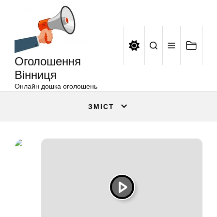
Оголошення
Перейти
Вінниця
до
вмісту
Оголошення
Вінниця
Онлайн дошка оголошень
ЗМІСТ