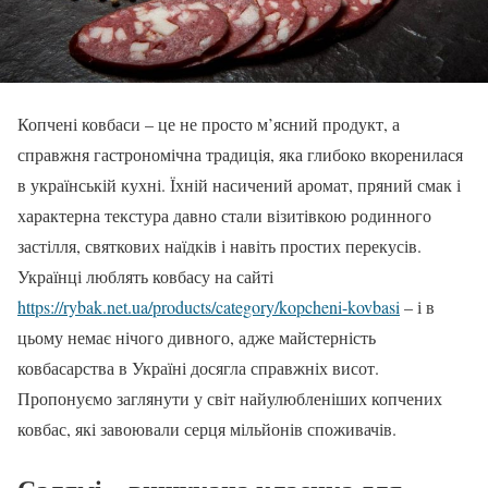
Копчені ковбаси – це не просто м’ясний продукт, а
справжня гастрономічна традиція, яка глибоко вкоренилася
в українській кухні. Їхній насичений аромат, пряний смак і
характерна текстура давно стали візитівкою родинного
застілля, святкових наїдків і навіть простих перекусів.
Українці люблять ковбасу на сайті
https://rybak.net.ua/products/category/kopcheni-kovbasi
– і в
цьому немає нічого дивного, адже майстерність
ковбасарства в Україні досягла справжніх висот.
Пропонуємо заглянути у світ найулюбленіших копчених
ковбас, які завоювали серця мільйонів споживачів.