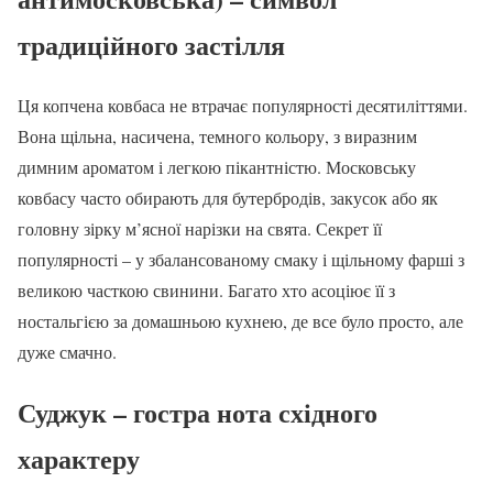
традиційного застілля
Ця копчена ковбаса не втрачає популярності десятиліттями.
Вона щільна, насичена, темного кольору, з виразним
димним ароматом і легкою пікантністю. Московську
ковбасу часто обирають для бутербродів, закусок або як
головну зірку м’ясної нарізки на свята. Секрет її
популярності – у збалансованому смаку і щільному фарші з
великою часткою свинини. Багато хто асоціює її з
ностальгією за домашньою кухнею, де все було просто, але
дуже смачно.
Суджук – гостра нота східного
характеру