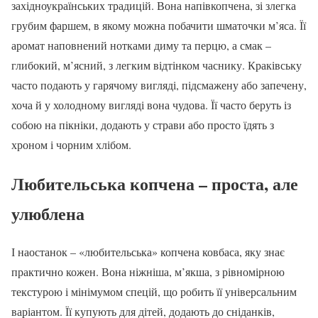
західноукраїнських традицій. Вона напівкопчена, зі злегка
грубим фаршем, в якому можна побачити шматочки м’яса. Її
аромат наповнений нотками диму та перцю, а смак –
глибокий, м’ясний, з легким відтінком часнику. Краківську
часто подають у гарячому вигляді, підсмажену або запечену,
хоча й у холодному вигляді вона чудова. Її часто беруть із
собою на пікніки, додають у страви або просто їдять з
хроном і чорним хлібом.
Любительська копчена – проста, але
улюблена
І наостанок – «любительська» копчена ковбаса, яку знає
практично кожен. Вона ніжніша, м’якша, з рівномірною
текстурою і мінімумом спецій, що робить її універсальним
варіантом. Її купують для дітей, додають до сніданків,