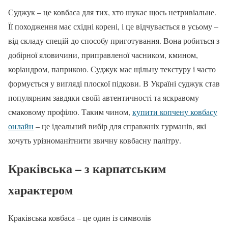
Суджук – це ковбаса для тих, хто шукає щось нетривіальне.
Її походження має східні корені, і це відчувається в усьому –
від складу спецій до способу приготування. Вона робиться з
добірної яловичини, приправленої часником, кмином,
коріандром, паприкою. Суджук має щільну текстуру і часто
формується у вигляді плоскої підкови. В Україні суджук став
популярним завдяки своїй автентичності та яскравому
смаковому профілю. Таким чином,
купити копчену ковбасу
онлайн
– це ідеальний вибір для справжніх гурманів, які
хочуть урізноманітнити звичну ковбасну палітру.
Краківська – з карпатським
характером
Краківська ковбаса – це один із символів