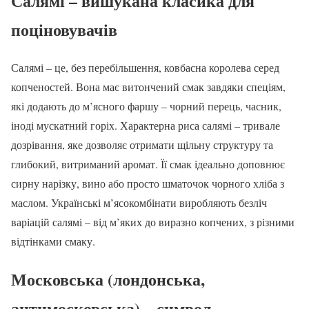
Салямі – вишукана класика для
поціновувачів
Салямі – це, без перебільшення, ковбасна королева серед
копченостей. Вона має витончений смак завдяки спеціям,
які додають до м’ясного фаршу – чорний перець, часник,
іноді мускатний горіх. Характерна риса салямі – тривале
дозрівання, яке дозволяє отримати щільну структуру та
глибокий, витриманий аромат. Її смак ідеально доповнює
сирну нарізку, вино або просто шматочок чорного хліба з
маслом. Українські м’ясокомбінати виробляють безліч
варіацій салямі – від м’яких до виразно копчених, з різними
відтінками смаку.
Московська (лондонська,
антимосковська) – символ