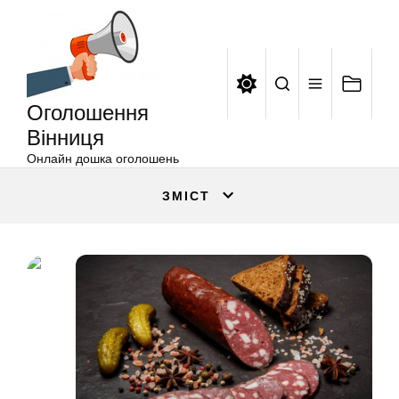
Оголошення
Перейти
Вінниця
до
вмісту
Оголошення
Вінниця
Онлайн дошка оголошень
ЗМІСТ