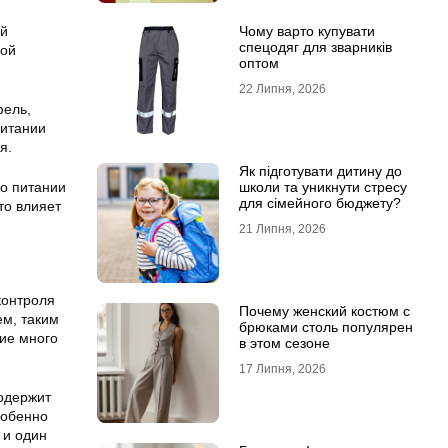
ый
Чому варто купувати
спецодяг для зварників
ной
оптом
22 Липня, 2026
фель,
питании
я.
Як підготувати дитину до
 о питании
школи та уникнути стресу
для сімейного бюджету?
это влияет
21 Липня, 2026
контроля
Почему женский костюм с
ем, таким
брюками столь популярен
щие много
в этом сезоне
17 Липня, 2026
одержит
собенно
 и один