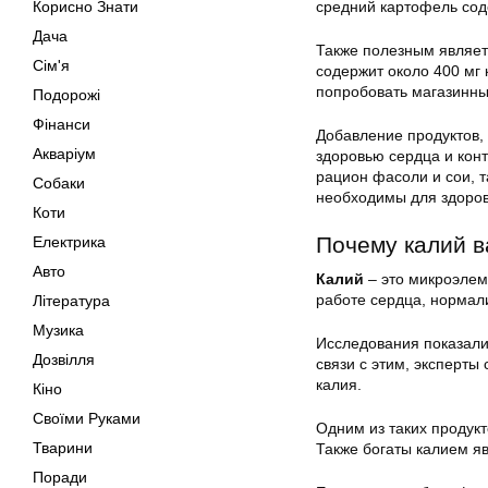
Корисно Знати
средний картофель сод
Дача
Также полезным являетс
Сім'я
содержит около 400 мг 
попробовать магазинны
Подорожі
Фінанси
Добавление продуктов,
Акваріум
здоровью сердца и кон
рацион фасоли и сои, т
Собаки
необходимы для здоров
Коти
Почему калий в
Електрика
Авто
Калий
– это микроэлем
работе сердца, нормали
Література
Музика
Исследования показали,
Дозвілля
связи с этим, эксперт
калия.
Кіно
Своїми Руками
Одним из таких продук
Тварини
Также богаты калием 
Поради