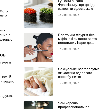
Гункани в Івано-
Франківську: що це і де
замовити з доставкою
 Фото
15 Липня, 2026
можно
м к
ение в
Пластична хірургія без
міфів: які питання варто
 которые
поставити лікарю до
операції
14 Липня, 2026
ков
твует в
Сексуальне благополуччя
як частина здорового
екам. В
способу життя
центрацию
12 Липня, 2026
родукта.
Чем хороша
профессиональная