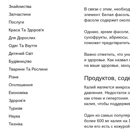
Знайомства
В связи с этим, необхо
Запчастини
элемент. Белая фасоль
фасоли содержит около
Послуги
Краса Та Здоров'я
Однако, кроме фасоли, 
сухофрукты, абрикосы,
Для Дорослих
поможет предотвратить
Одяг Та Взуття
Дитячий Світ
Важно отметить, что у
и здоровье. Как назвал 
Будівництво
на ваше здоровье, захо
Тварини Та Рослини
Різне
Продуктов, сод
Оголошення
Калий является микроэ
Економіка
давления. Недостаток 
как отеки и гипертония
Здоров'я
калия, чтобы поддержи
Туризм
Один из самых популяр
Наука
более 600 мг калия на
Техніка
если его есть с кожуро