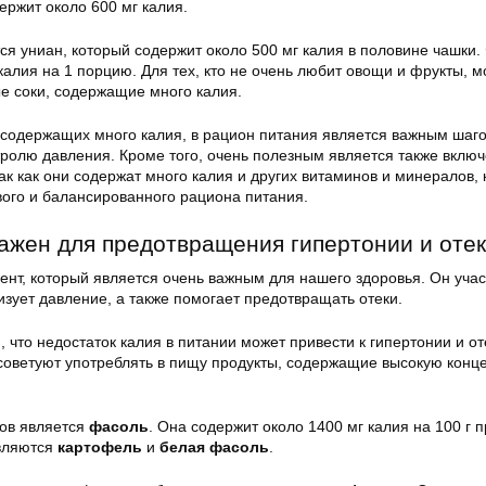
ержит около 600 мг калия.
я униан, который содержит около 500 мг калия в половине чашки.
калия на 1 порцию. Для тех, кто не очень любит овощи и фрукты, 
е соки, содержащие много калия.
 содержащих много калия, в рацион питания является важным шаго
тролю давления. Кроме того, очень полезным является также включ
ак как они содержат много калия и других витаминов и минералов,
ого и балансированного рациона питания.
ажен для предотвращения гипертонии и оте
ент, который является очень важным для нашего здоровья. Он учас
зует давление, а также помогает предотвращать отеки.
 что недостаток калия в питании может привести к гипертонии и от
ы советуют употреблять в пищу продукты, содержащие высокую кон
тов является
фасоль
. Она содержит около 1400 мг калия на 100 г п
являются
картофель
и
белая фасоль
.