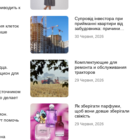
риводить к
Супровід інвестора при
прийманні квартири від
ия клеток
забудовника: причини
выше
звернутися до фахівців
30 Червня, 2026
Комплектующие для
дца.
ремонта и обслуживания
тракторов
ацион для
29 Червня, 2026
источником
то делает
Як зберігати парфуми,
щоб вони довше зберігали
ион.
свіжість
ут помочь
29 Червня, 2026
 на