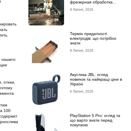
е
фрезерная обработка
деталей
9 Липня, 2026
нировать.
кать
Термін придатності
тить
електродів: що потрібно
знати
8 Липня, 2026
ы нашего
яции
Акустика JBL: огляд
новинок та найкращі ціни в
, отеки,
Україні
оэтому
6 Липня, 2026
лемента.
этим
а 100
PlayStation 5 Pro: огляд та
содержит
що варто знати перед
ернослива
покупкою