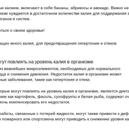
ые калием, включают в себя бананы, абрикосы и авокадо. Важно не
анизм нуждается в достаточном количестве калия для поддержания 
ганов и систем.
ться о своем здоровье!
гут повлиять на уровень калия в организме
из важнейших микроэлементов, необходимых для нормального
ца и снижения давления. Недостаток калия в организме может
ые заболевания, такие как гипертония и отеки.
орые могут повлиять на уровень калия в организме, является диета
кие как картофель, фасоль, сухофрукты и белая рыба, содержат о
мочь компенсировать его недостаток.
работы, связанные с потерей жидкости, могут также привести к де
н пожарного или спортсмена могут приводить к снижению уровня ка