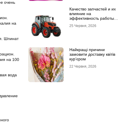
ее очень
Качество запчастей и их
влияние на
ион.
эффективность работы
техники
калия на
25 Червня, 2026
я. Шпинат
Найкращі причини
 рацион.
замовити доставку квітів
кур’єром
лия на 100
22 Червня, 2026
овая вода
 давление
много