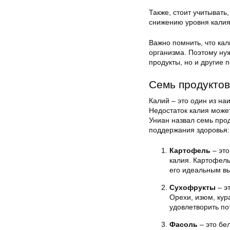
Также, стоит учитывать
снижению уровня калия
Важно помнить, что ка
организма. Поэтому ну
продукты, но и другие 
Семь продуктов
Калий – это один из на
Недостаток калия може
Униан назвал семь прод
поддержания здоровья:
Картофель
– это
калия. Картофель
его идеальным вы
Сухофрукты
– э
Орехи, изюм, кур
удовлетворить по
Фасоль
– это бе