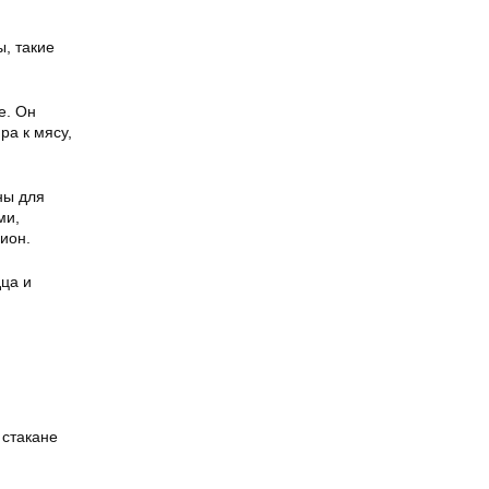
, такие
е. Он
ра к мясу,
ны для
ми,
ион.
дца и
 стакане