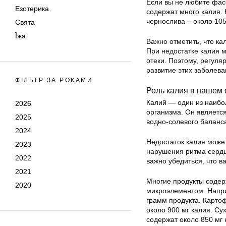
Если вы не любите фас
Езотерика
содержат много калия. 
чернослива – около 105
Свята
Їжа
Важно отметить, что ка
При недостатке калия м
отеки. Поэтому, регул
развитие этих заболева
ФІЛЬТР ЗА РОКАМИ
Роль калия в нашем
Калий — один из наибо
2026
организма. Он являетс
2025
водно-солевого баланс
2024
Недостаток калия может
2023
нарушения ритма сердц
2022
важно убедиться, что в
2021
Многие продукты содерж
2020
микроэлементом. Напри
грамм продукта. Карто
около 900 мг калия. С
содержат около 850 мг 