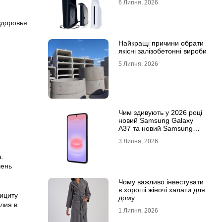
6 Липня, 2026
здоровья
Найкращі причини обрати
якісні залізобетонні вироби
5 Липня, 2026
Чим здивують у 2026 році
новий Samsung Galaxy
A37 та новий Samsung
Galaxy A57 5G
3 Липня, 2026
.
чень
Чому важливо інвестувати
в хороші жіночі халати для
фициту
дому
лия в
1 Липня, 2026