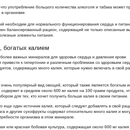
, что употребление большого количества алкоголя и табака может п
 в организме.
лий необходим для нормального функционирования сердца и питан
жен балансированный рацион, содержащий не только описанные 
полезные элементы питания.
, богатых калием
иболее важных минералов для здоровья сердца и давления крови.
т привести к гипертонии и различным проблемам со здоровьем сер
уктов, содержащих много калия, которые нужно включать в свой р
 очень популярный вид овощей, который также является богатым 
 содержит в среднем около 600 мг калия на 100 грамм продукта, ч
бором для тех, кто хочет получить больше калия в своем питании.
то еще один источник калия, который следует добавлять в свой рац
ага и другие сухофрукты содержат относительно много калия и мог
требности организма в этом минерале.
лая или красная бобовая культура, содержащая около 600 мг калия