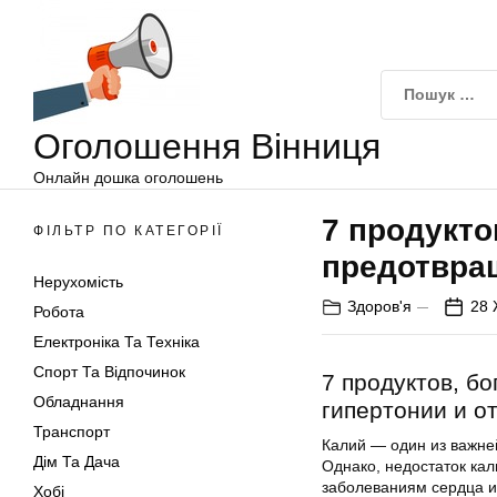
Оголошення
Перейти
Вінниця
до
вмісту
Оголошення Вінниця
Онлайн дошка оголошень
7 продукто
ФІЛЬТР ПО КАТЕГОРІЇ
предотвращ
Нерухомість
Здоров'я
28 
Робота
Електроніка Та Техніка
Спорт Та Відпочинок
7 продуктов, б
Обладнання
гипертонии и о
Транспорт
Калий — один из важне
Дім Та Дача
Однако, недостаток кал
заболеваниям сердца и 
Хобі