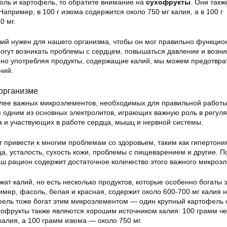
оль и картофель, то обратите внимание на
сухофрукты
. Они такж
Например, в 100 г изюма содержится около 750 мг калия, а в 100 г
0 мг.
лий нужен для нашего организма, чтобы он мог правильно функцио
огут возникать проблемы с сердцем, повышаться давление и возни
ярно употребляя продукты, содержащие калий, мы можем предотвра
ний.
 организме
лее важных микроэлементов, необходимых для правильной работ
я одним из основных электролитов, играющих важную роль в регул
а и участвующих в работе сердца, мышц и нервной системы.
 привести к многим проблемам со здоровьем, таким как гипертония
а, усталость, сухость кожи, проблемы с пищеварением и другие. П
аш рацион содержит достаточное количество этого важного микроэ
ат калий, но есть несколько продуктов, которые особенно богаты 
мер, фасоль, белая и красная, содержит около 600-700 мг калия н
фель тоже богат этим микроэлементом — один крупный картофель 
ухофрукты также являются хорошим источником калия: 100 грамм ч
калия, а 100 грамм изюма — около 750 мг.