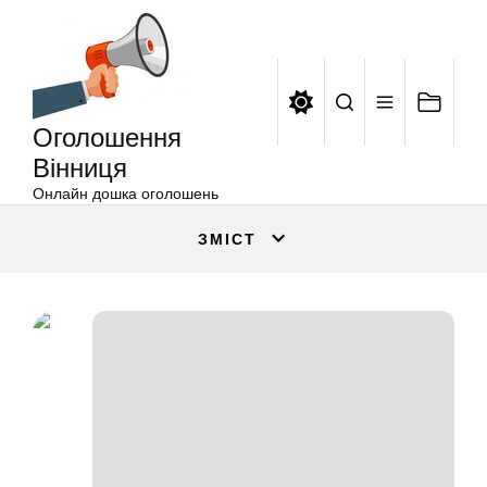
Оголошення
Перейти
Вінниця
до
вмісту
Оголошення
Вінниця
Онлайн дошка оголошень
ЗМІСТ