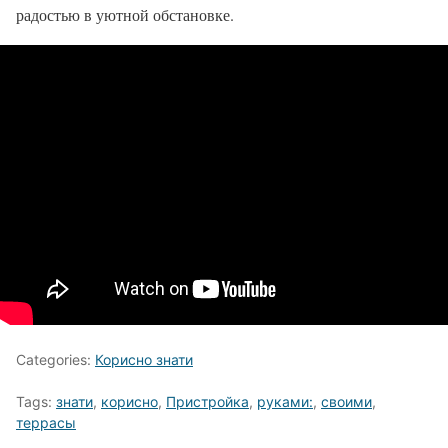
радостью в уютной обстановке.
Categories:
Корисно знати
Tags:
знати
,
корисно
,
Пристройка
,
руками:
,
своими
,
террасы