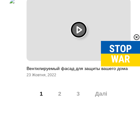
Вентилируемый фасад для защиты вашего дома
23 Жовтня, 2022
Навігація
1
2
3
Далі
записів