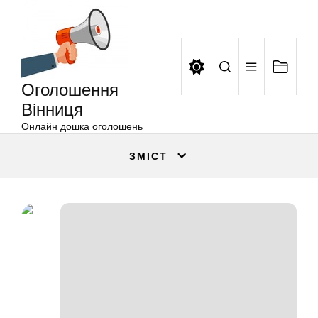
Оголошення
Перейти
Вінниця
до
вмісту
Оголошення
Вінниця
Онлайн дошка оголошень
ЗМІСТ